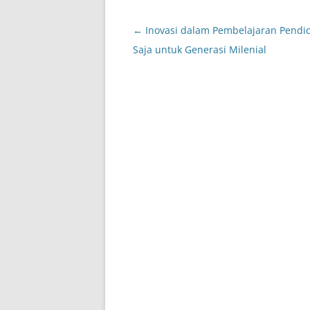
Post
←
Inovasi dalam Pembelajaran Pendi
navigation
Saja untuk Generasi Milenial