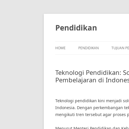
Skip
to
content
Pendidikan
HOME
PENDIDIKAN
TUJUAN P
Teknologi Pendidikan: S
Pembelajaran di Indones
Teknologi pendidikan kini menjadi so
Indonesia. Dengan perkembangan tekn
mengikuti tren tersebut agar proses p
Menurut Menteri Pendidikan dan Keb