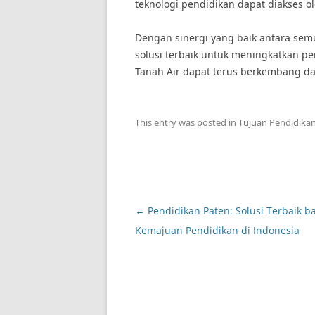
teknologi pendidikan dapat diakses o
Dengan sinergi yang baik antara semu
solusi terbaik untuk meningkatkan p
Tanah Air dapat terus berkembang da
This entry was posted in
Tujuan Pendidika
Post
←
Pendidikan Paten: Solusi Terbaik b
navigation
Kemajuan Pendidikan di Indonesia