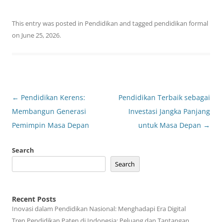
This entry was posted in
Pendidikan
and tagged
pendidikan formal
on
June 25, 2026
.
Post
←
Pendidikan Kerens:
Pendidikan Terbaik sebagai
navigation
Membangun Generasi
Investasi Jangka Panjang
Pemimpin Masa Depan
untuk Masa Depan
→
Search
Search
Recent Posts
Inovasi dalam Pendidikan Nasional: Menghadapi Era Digital
Tren Pendidikan Paten di Indonesia: Peluang dan Tantangan