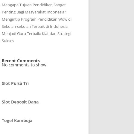
Mengapa Tujuan Pendidikan Sangat
Penting Bagi Masyarakat Indonesia?
Mengintip Program Pendidikan Wow di
Sekolah-sekolah Terbaik di Indonesia
Menjadi Guru Terbaik: Kiat dan Strategi
Sukses
Recent Comments
No comments to show.
Slot Pulsa Tri
Slot Deposit Dana
Togel Kamboja