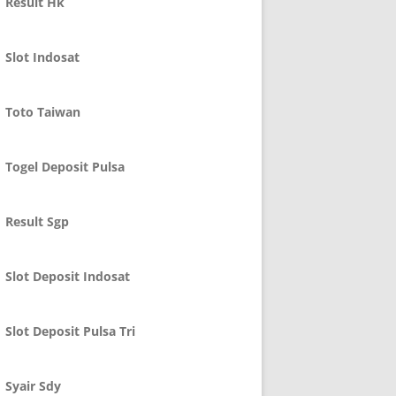
Result Hk
Slot Indosat
Toto Taiwan
Togel Deposit Pulsa
Result Sgp
Slot Deposit Indosat
Slot Deposit Pulsa Tri
Syair Sdy