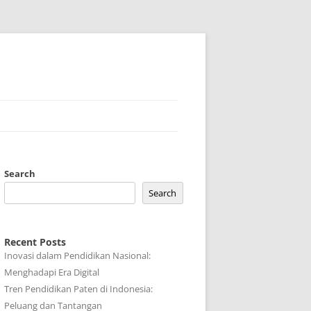
Search
Search
Recent Posts
Inovasi dalam Pendidikan Nasional:
Menghadapi Era Digital
Tren Pendidikan Paten di Indonesia:
Peluang dan Tantangan