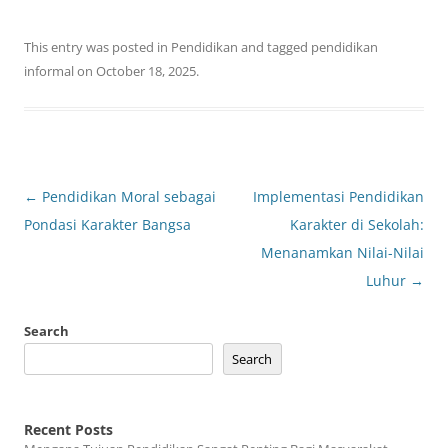
This entry was posted in
Pendidikan
and tagged
pendidikan
informal
on
October 18, 2025
.
Post
←
Pendidikan Moral sebagai
Implementasi Pendidikan
navigation
Pondasi Karakter Bangsa
Karakter di Sekolah:
Menanamkan Nilai-Nilai
Luhur
→
Search
Search
Recent Posts