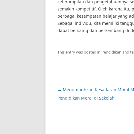
keterampilan dan pengetahuannya seh
semakin kompetitif. Oleh karena itu,
berbagai kesempatan belajar yang ad
Sebagai individu, kita memiliki tan
dapat bersaing dan berkembang di du
This entry was posted in
Pendidikan
and t
Post
←
Menumbuhkan Kesadaran Moral Me
navigation
Pendidikan Moral di Sekolah