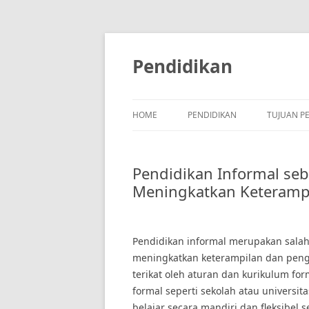
Skip
to
content
Pendidikan
HOME
PENDIDIKAN
TUJUAN P
Pendidikan Informal seb
Meningkatkan Keteramp
Pendidikan informal merupakan salah
meningkatkan keterampilan dan penge
terikat oleh aturan dan kurikulum fo
formal seperti sekolah atau universit
belajar secara mandiri dan fleksibel