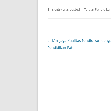
This entry was posted in
Tujuan Pendidika
Post
←
Menjaga Kualitas Pendidikan denga
navigation
Pendidikan Paten