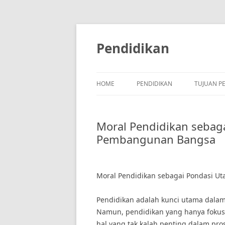
Skip
to
content
Pendidikan
HOME
PENDIDIKAN
TUJUAN P
Moral Pendidikan sebag
Pembangunan Bangsa
Moral Pendidikan sebagai Pondasi 
Pendidikan adalah kunci utama dalam
Namun, pendidikan yang hanya fokus 
hal yang tak kalah penting dalam pro