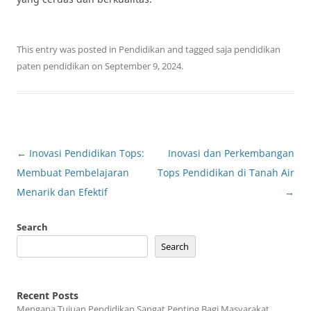
This entry was posted in
Pendidikan
and tagged
saja pendidikan
paten pendidikan
on
September 9, 2024
.
Post
←
Inovasi Pendidikan Tops:
Inovasi dan Perkembangan
navigation
Membuat Pembelajaran
Tops Pendidikan di Tanah Air
Menarik dan Efektif
→
Search
Search
Recent Posts
Mengapa Tujuan Pendidikan Sangat Penting Bagi Masyarakat