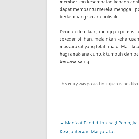
memberikan kesempatan kepada anak-
dapat membantu mereka menggali pot
berkembang secara holistik.
Dengan demikian, menggali potensi an
sekedar pilihan, melainkan keharusa
masyarakat yang lebih maju. Mari k
bagi anak-anak untuk tumbuh dan berk
berdaya saing.
This entry was posted in
Tujuan Pendidika
Post
←
Manfaat Pendidikan bagi Peningka
navigation
Kesejahteraan Masyarakat