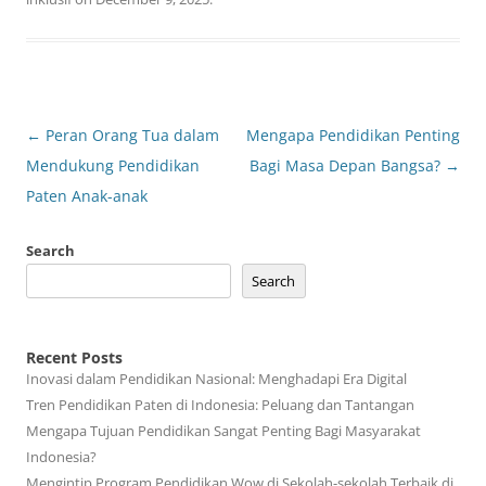
Post
←
Peran Orang Tua dalam
Mengapa Pendidikan Penting
navigation
Mendukung Pendidikan
Bagi Masa Depan Bangsa?
→
Paten Anak-anak
Search
Search
Recent Posts
Inovasi dalam Pendidikan Nasional: Menghadapi Era Digital
Tren Pendidikan Paten di Indonesia: Peluang dan Tantangan
Mengapa Tujuan Pendidikan Sangat Penting Bagi Masyarakat
Indonesia?
Mengintip Program Pendidikan Wow di Sekolah-sekolah Terbaik di