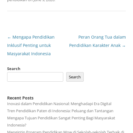
Post
←
Mengapa Pendidikan
Peran Orang Tua dalam
navigation
Inklusif Penting untuk
Pendidikan Karakter Anak
→
Masyarakat Indonesia
Search
Search
Recent Posts
Inovasi dalam Pendidikan Nasional: Menghadapi Era Digital
Tren Pendidikan Paten di Indonesia: Peluang dan Tantangan
Mengapa Tujuan Pendidikan Sangat Penting Bagi Masyarakat
Indonesia?
Mengintip Program Pendidikan Wow di Sekolah-sekolah Terbaik di